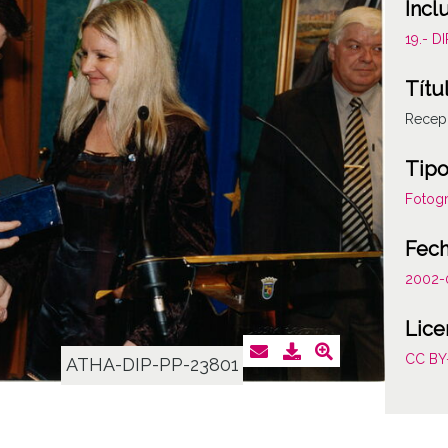
Incl
19.- 
Títu
Recepc
Tipo
Fotogr
Fec
2002-
Lice
CC BY
ATHA-DIP-PP-23801