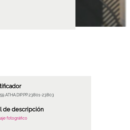
tificador
059.ATHA.DIP.PP.23801-23803
l de descripción
aje fotográfico