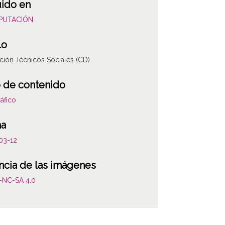
uido en
DIPUTACIÓN
lo
ión Técnicos Sociales (CD)
 de contenido
áfico
ha
03-12
ncia de las imágenes
-NC-SA 4.0
ATHA-DIP-PP-