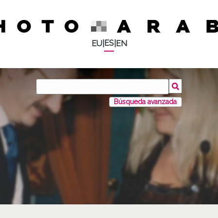
ES
EU
|
|
EN
Búsqueda avanzada