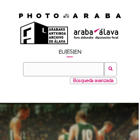
ES
EU
|
|
EN
Búsqueda avanzada