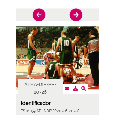
ATHA-DIP-PP-
AT
20726
Identificador
ES.01059.ATHA.DIP.PP.20726-20728