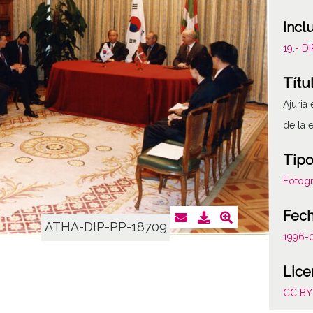
Incl
19.- 
Títu
Ajuria
de la 
Tipo
Fotogr
Fec
ATHA-DIP-PP-18709
1996-
Lice
CC BY