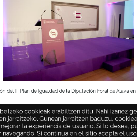
ón del III Plan de Igualdad de la Diputación Foral de Álava e
etzeko cookieak erabiltzen ditu. Nahi izanez ger
en jarraitzeko. Gunean jarraitzen baduzu, cookie
 mejorar la experiencia de usuario. Si lo desea,
POLÍTICA DE PRIVACIDAD
ACCESIBILIDAD
 navegando. Si continua en el sitio acepta el us