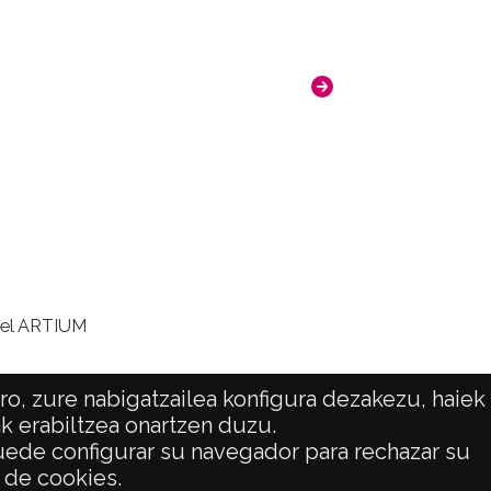
n el ARTIUM
o, zure nabigatzailea konfigura dezakezu, haiek
ak erabiltzea onartzen duzu.
 puede configurar su navegador para rechazar su
ATENCIÓN CIUDADANA
o de cookies.