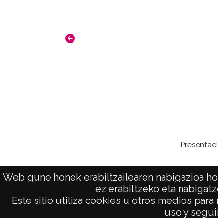
Presentaci
Web gune honek erabiltzailearen nabigazioa hob
ez erabiltzeko eta nabigatz
Este sitio utiliza cookies u otros medios para
AVISO LEGAL
uso y seguir