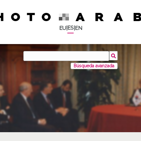
ES
EU
|
|
EN
Búsqueda avanzada