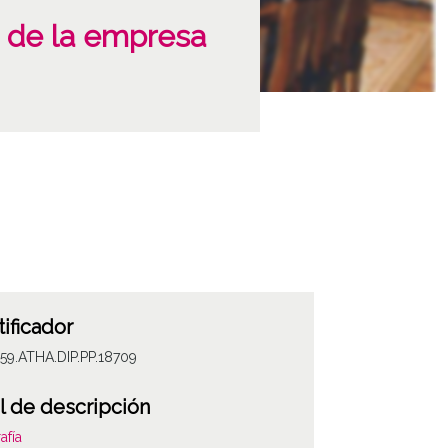
ón de la empresa
tificador
59.ATHA.DIP.PP.18709
l de descripción
afía