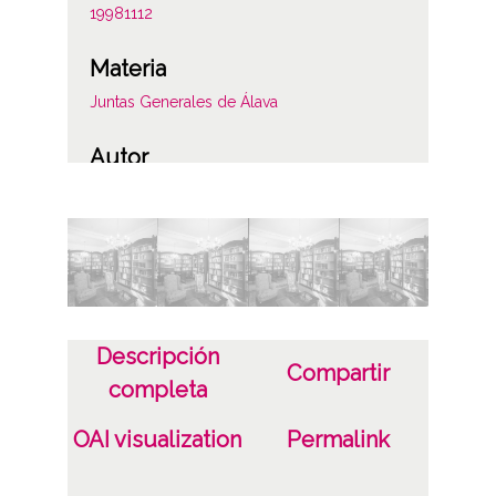
19981112
Materia
Juntas Generales de Álava
Autor
Luis Montoya Pérez
Pedro Elorza Rodríguez
Notas
Reportaje 3 de 4
Descripción
Licencia de las imágenes
Compartir
completa
CC BY-NC-SA 4.0
OAI visualization
Permalink