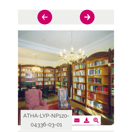
ATHA-LYP-NP120-
ATHA
04336-03-01
0