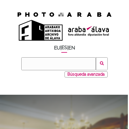
ES
EU
|
|
EN
Búsqueda avanzada