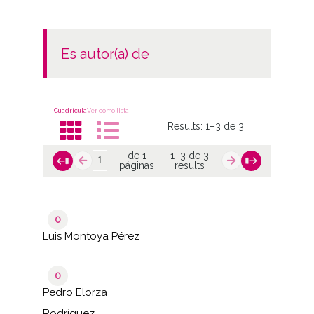
es autor(a) de
Cuadrícula
Ver como lista
Results:
1–3 de 3
de 1
1–3 de 3
páginas
results
0
Luis Montoya Pérez
0
Pedro Elorza
Rodríguez