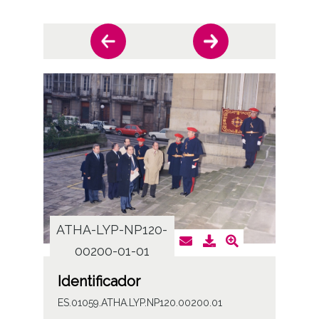
ATHA-LYP-NP120-
ATHA
00200-01-01
0
Identificador
ES.01059.ATHA.LYP.NP120.00200.01