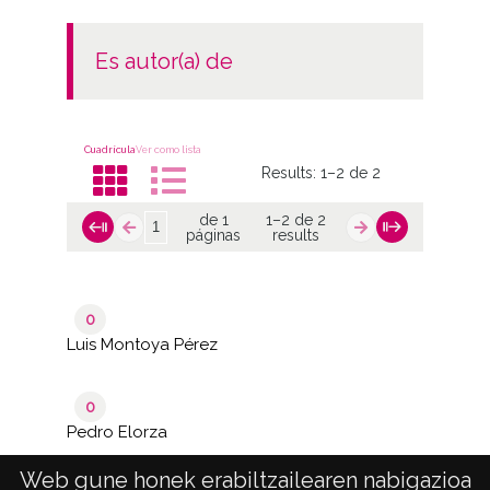
es autor(a) de
Cuadrícula
Ver como lista
Results:
1–2 de 2
de 1
1–2 de 2
páginas
results
0
Luis Montoya Pérez
0
Pedro Elorza
Rodríguez
Web gune honek erabiltzailearen nabigazioa