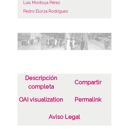
Luis Montoya Pérez
Pedro Elorza Rodríguez
Notas
Reportaje 1 de 6
Licencia de las imágenes
CC BY-NC-SA 4.0
Descripción
Compartir
completa
OAI visualization
Permalink
Aviso Legal