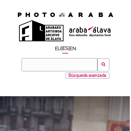
ES
EU
|
|
EN
Búsqueda avanzada