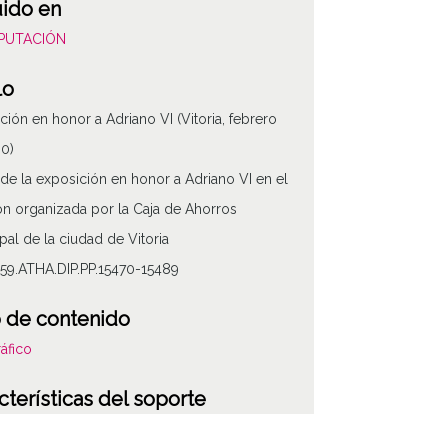
uido en
DIPUTACIÓN
lo
ción en honor a Adriano VI (Vitoria, febrero
60)
de la exposición en honor a Adriano VI en el
ón organizada por la Caja de Ahorros
pal de la ciudad de Vitoria
59.ATHA.DIP.PP.15470-15489
 de contenido
áfico
ATHA-DIP-PP-
cterísticas del soporte