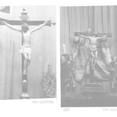
Fec
19600
Lice
CC BY