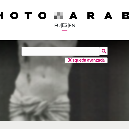
ES
EU
|
|
EN
Búsqueda avanzada