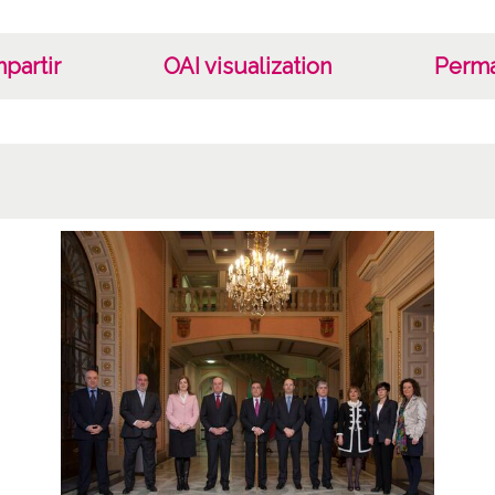
partir
OAI visualization
Perma