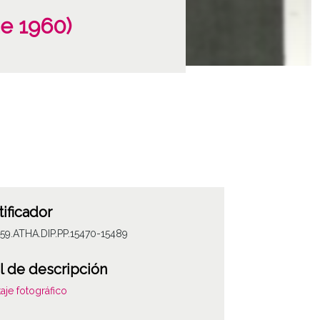
de 1960)
tificador
59.ATHA.DIP.PP.15470-15489
l de descripción
aje fotográfico