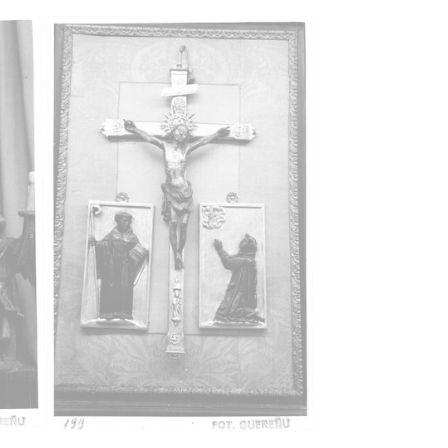
ha
200
ncia de las imágenes
-NC-SA 4.0