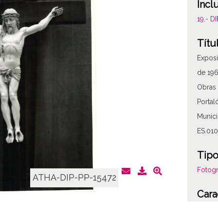
Incl
19.- 
Títu
Exposi
de 19
Obras 
Portal
Munici
ES.010
Tipo
Fotogr
ATHA-DIP-PP-15472
Cara
B/N