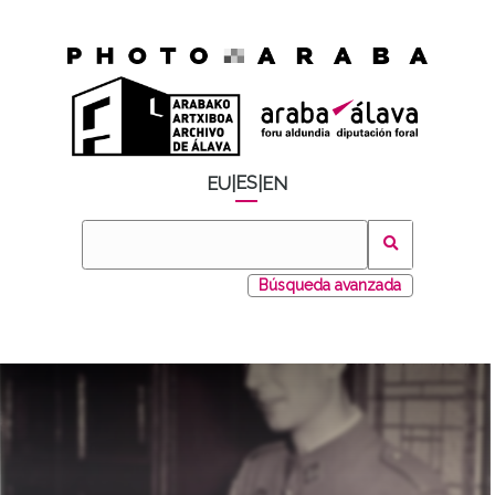
ES
EU
|
|
EN
Búsqueda avanzada