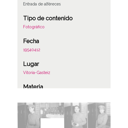
Entrada de alféreces
Tipo de contenido
Fotográfico
Fecha
19540412
Lugar
Vitoria-Gasteiz
Materia
Celebraciones militares
Notas
Signatura antigua: C-317 F-7; Rollo nº 5 -
Fotografías 189 a 229