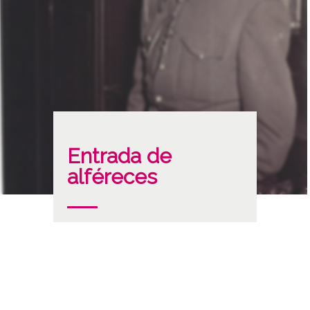
Entrada de
alféreces