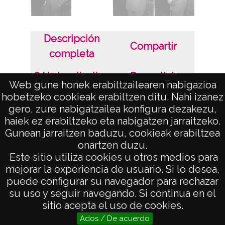
Licencia de las imágenes
Descripción
CC BY-NC-SA 4.0
Compartir
completa
OAI visualization
Permalink
Web gune honek erabiltzailearen nabigazioa
hobetzeko cookieak erabiltzen ditu. Nahi izanez
Aviso Legal
gero, zure nabigatzailea konfigura dezakezu,
haiek ez erabiltzeko eta nabigatzen jarraitzeko.
Gunean jarraitzen baduzu, cookieak erabiltzea
onartzen duzu.
AVISO LEGAL
Este sitio utiliza cookies u otros medios para
POLÍTICA DE PRIVACIDAD
mejorar la experiencia de usuario. Si lo desea,
puede configurar su navegador para rechazar
ACCESIBILIDAD
su uso y seguir navegando. Si continua en el
ATENCIÓN CIUDADANA
sitio acepta el uso de cookies.
Ados / De acuerdo