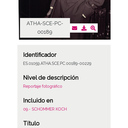
ATHA-SCE-PC-
AT
00189
Identificador
ES.01059.ATHA.SCE.PC.00189-00229
Nivel de descripción
Reportaje fotográfico
Incluido en
09.- SCHOMMER KOCH
Título