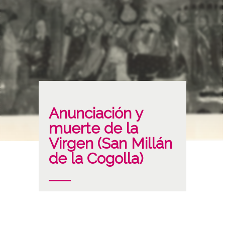
Anunciación y
muerte de la
Virgen (San Millán
de la Cogolla)