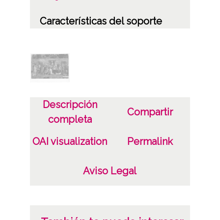
Características del soporte
B/N
Fecha
s.a.
Licencia de las imágenes
Descripción
Compartir
CC BY-NC-SA 4.0
completa
OAI visualization
Permalink
Aviso Legal