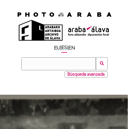
ES
EU
|
|
EN
Búsqueda avanzada