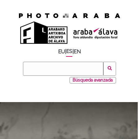
ES
EU
|
|
EN
Búsqueda avanzada