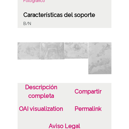
Fotográfico
Características del soporte
B/N
Fecha
s.a.
Licencia de las imágenes
CC BY-NC-SA 4.0
Descripción
Compartir
completa
OAI visualization
Permalink
Aviso Legal