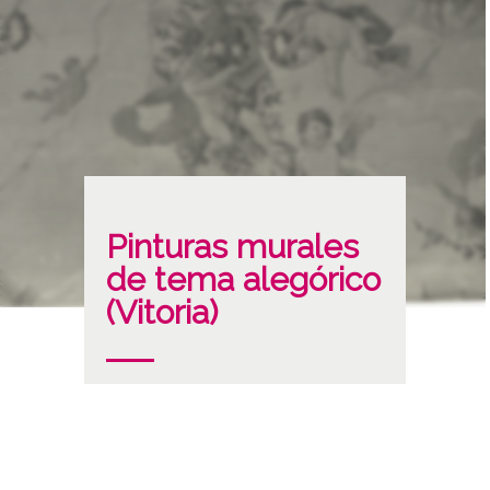
Pinturas murales
de tema alegórico
(Vitoria)