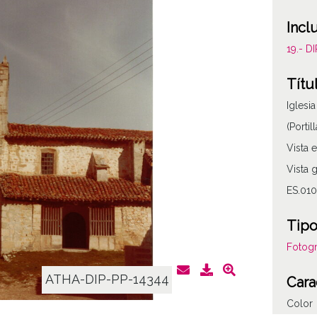
Incl
19.- 
Títu
Iglesi
(Porti
Vista e
Vista 
ES.010
Tipo
Fotogr
ATHA-DIP-PP-14344
Cara
Color