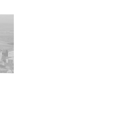
ha
300
ncia de las imágenes
-NC-SA 4.0