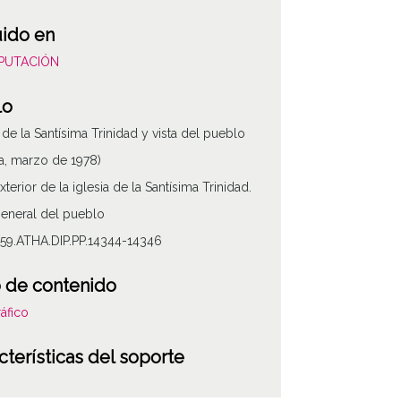
uido en
DIPUTACIÓN
lo
a de la Santísima Trinidad y vista del pueblo
lla, marzo de 1978)
xterior de la iglesia de la Santísima Trinidad.
general del pueblo
59.ATHA.DIP.PP.14344-14346
 de contenido
áfico
ATHA-DIP-PP-
cterísticas del soporte