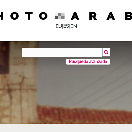
ES
EU
|
|
EN
Búsqueda avanzada