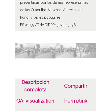
presentadas por las damas representantes
de las Cuadrillas Alavesas. Aurresku de
honor y bailes populares
ES.01059.ATHA.DIP.PP.13072-13096
Tipo de contenido
Fotográfico
Características del soporte
Color
Fecha
Descripción
19830911
Compartir
completa
Licencia de las imágenes
OAI visualization
Permalink
CC BY-NC-SA 4.0