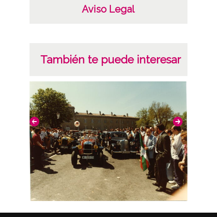
Aviso Legal
También te puede interesar
Fi
Estíbaliz. I Concentración de vehículos de