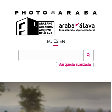
ES
EU
|
|
EN
Búsqueda avanzada