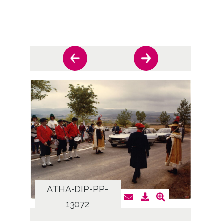
ATHA-DIP-PP-
AT
13072