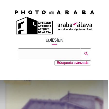
ES
EU
|
|
EN
Búsqueda avanzada