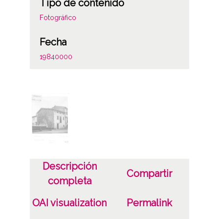
Tipo de contenido
Fotográfico
Fecha
19840000
Lugar
Urbina
Materia
Valoraciones del catastro
Notas
Descripción
Compartir
0530-VI/84
completa
Licencia de las imágenes
OAI visualization
Permalink
CC BY-NC-SA 4.0