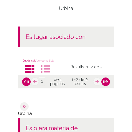
anive
Urbina
es lugar asociado con
Cuadrícula
Ver como lista
Results:
1–2 de 2
de 1
1–2 de 2
páginas
results
0
Urbina
es o era materia de