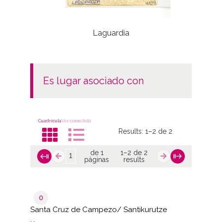
Laguardia
Lápi
es lugar asociado con
Cuadrícula
Ver como lista
Results:
1–2 de 2
de 1
1–2 de 2
páginas
results
0
Santa Cruz de Campezo/ Santikurutze