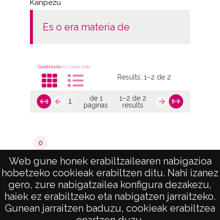
Kanpezu
es o era materia de
Cuadrícula
Ver como lista
Results:
1–2 de 2
de 1
1–2 de 2
páginas
results
0
Valoraciones del catastro
Web gune honek erabiltzailearen nabigazioa
hobetzeko cookieak erabiltzen ditu. Nahi izanez
de 1
1–2 de 2
gero, zure nabigatzailea konfigura dezakezu,
páginas
results
haiek ez erabiltzeko eta nabigatzen jarraitzeko.
Gunean jarraitzen baduzu, cookieak erabiltzea
onartzen duzu.