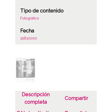
Tipo de contenido
Fotográfico
Fecha
19830000
Lugar
Santa Cruz de Campezo/ Santikurutze
Kanpezu
Materia
Valoraciones del catastro
Descripción
Notas
Compartir
completa
0210-VI/83