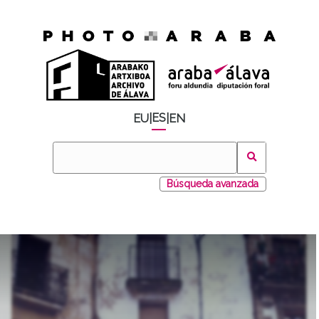
ES
EU
|
|
EN
Búsqueda avanzada