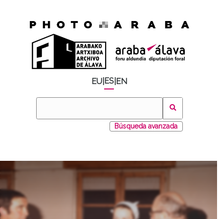
ES
EU
|
|
EN
Búsqueda avanzada