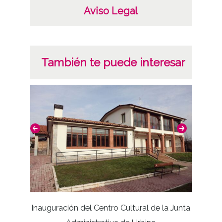
Fecha
Aviso Legal
19780409
Licencia de las imágenes
También te puede interesar
CC BY-NC-SA 4.0
Inauguración del Centro Cultural de la Junta