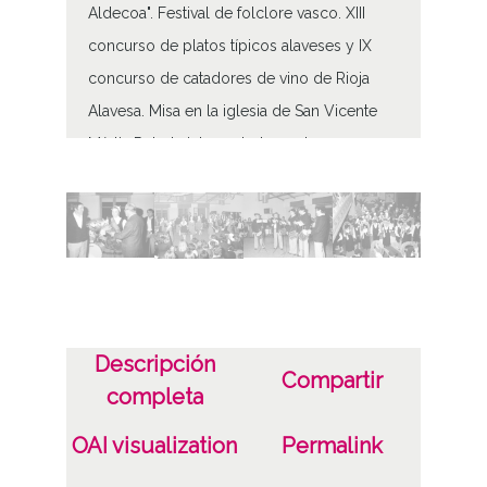
Aldecoa". Festival de folclore vasco. XIII
concurso de platos típicos alaveses y IX
concurso de catadores de vino de Rioja
Alavesa. Misa en la iglesia de San Vicente
Mártir. Retreta interpretada por los
trompeteros y atabaleros del Ayuntamiento
de Vitoria y de la Diputación Foral de Álava.
Misa y procesión en la Basílica de Armentia.
Homenaje a los alfareros alaveses
Tipo de contenido
Descripción
Fotográfico
Compartir
completa
Características del soporte
OAI visualization
Permalink
Color