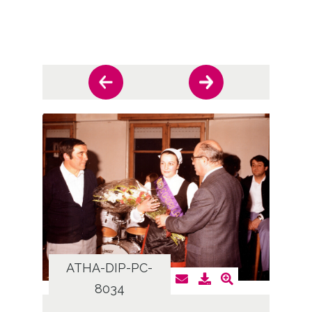
ATHA-DIP-PC-
AT
8034