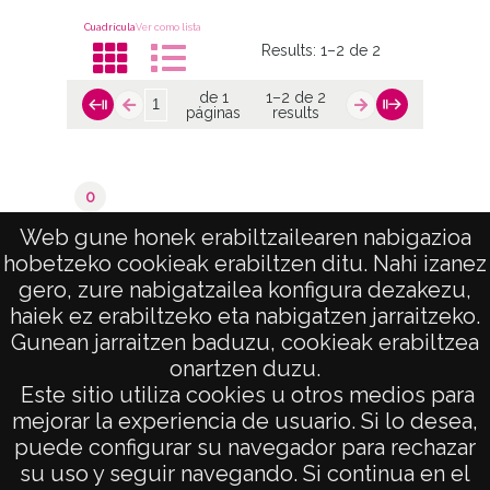
Cuadrícula
Ver como lista
Results:
1–2 de 2
de 1
1–2 de 2
páginas
results
0
Valoraciones del catastro
Web gune honek erabiltzailearen nabigazioa
hobetzeko cookieak erabiltzen ditu. Nahi izanez
de 1
1–2 de 2
gero, zure nabigatzailea konfigura dezakezu,
páginas
results
haiek ez erabiltzeko eta nabigatzen jarraitzeko.
Gunean jarraitzen baduzu, cookieak erabiltzea
onartzen duzu.
AVISO LEGAL
Este sitio utiliza cookies u otros medios para
POLÍTICA DE PRIVACIDAD
mejorar la experiencia de usuario. Si lo desea,
puede configurar su navegador para rechazar
ACCESIBILIDAD
su uso y seguir navegando. Si continua en el
ATENCIÓN CIUDADANA