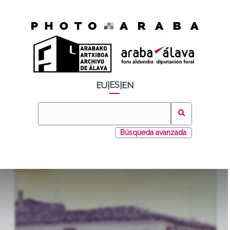
ES
EU
|
|
EN
Búsqueda avanzada