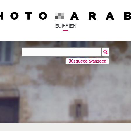
ES
EU
|
|
EN
Búsqueda avanzada