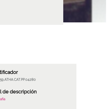
tificador
059.ATHA.CAT.PP.04280
l de descripción
afía