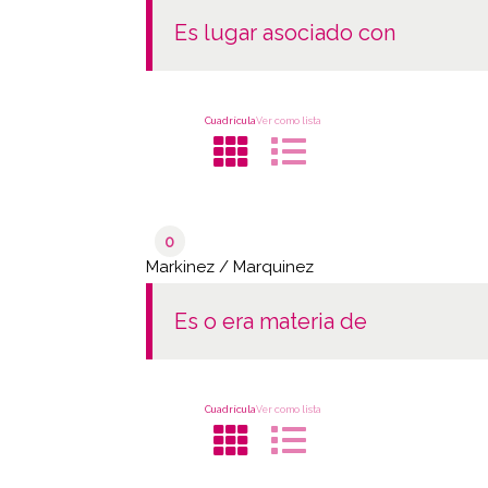
es lugar asociado con
Cuadrícula
Ver como lista
0
Markinez / Marquinez
es o era materia de
Cuadrícula
Ver como lista