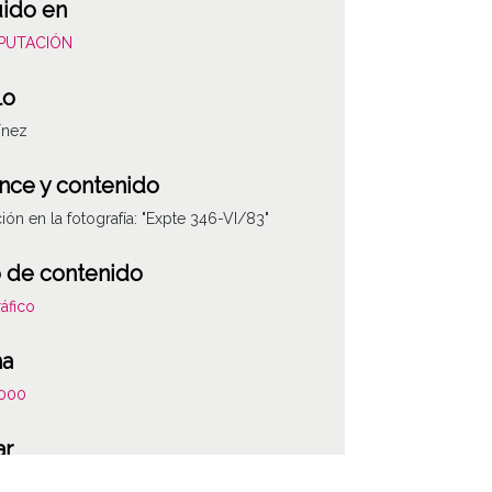
uido en
DIPUTACIÓN
lo
ínez
nce y contenido
ión en la fotografía: "Expte 346-VI/83"
 de contenido
áfico
ha
000
ar
ez / Marquinez