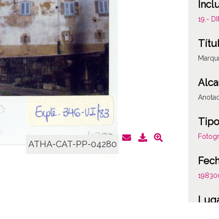
Incl
19.- 
Títu
Marqu
Alca
Anotac
Tipo
Fotogr
ATHA-CAT-PP-04280
Fec
19830
Lug
Markin