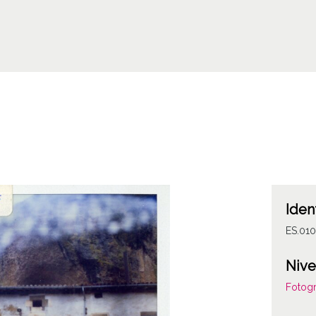
Iden
ES.01
Nive
Fotogr