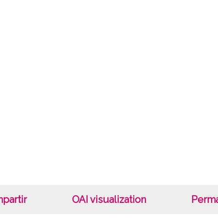
Mate
Valora
Not
0346/
Lice
CC BY
partir
OAI visualization
Perma