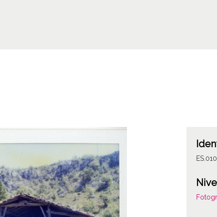
Iden
ES.01
Nive
Fotogr