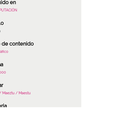
uido en
DIPUTACIÓN
lo
a
 de contenido
áfico
ha
000
ar
 / Maeztu / Maestu
ria
ciones del catastro