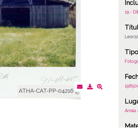
Incl
19.- 
Títu
Leorz
Tipo
Fotogr
Fec
19850
ATHA-CAT-PP-04216
Lug
Arraia
Mate
Valora