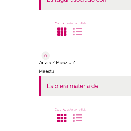
Cuadrícula
Ver como lista
0
Arraia / Maeztu /
Maestu
es o era materia de
Cuadrícula
Ver como lista