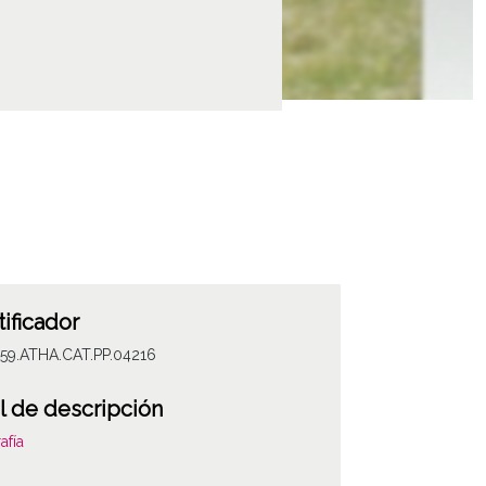
tificador
059.ATHA.CAT.PP.04216
l de descripción
afía