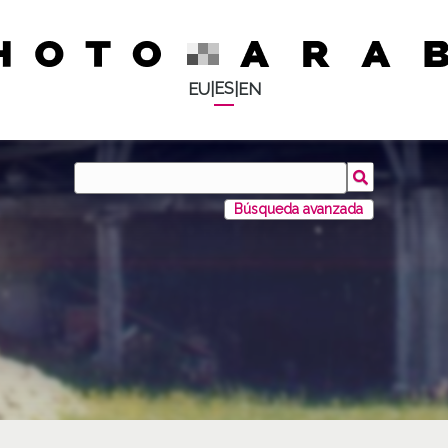
ES
EU
|
|
EN
Búsqueda avanzada