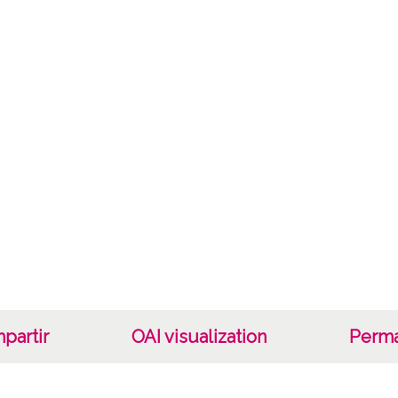
Not
0091-
Lice
CC BY
partir
OAI visualization
Perma