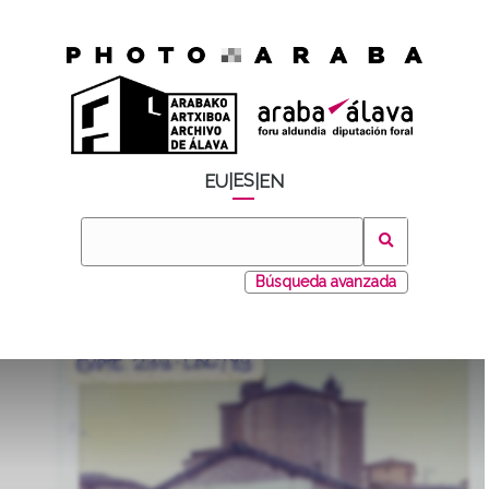
ES
EU
|
|
EN
Búsqueda avanzada