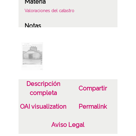
Materia
Valoraciones del catastro
Notas
0234-LAG/84
Licencia de las imágenes
CC BY-NC-SA 4.0
Descripción
Compartir
completa
OAI visualization
Permalink
Aviso Legal