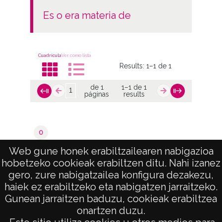
es o era materia de
Cuadrícula
Ver como lista
Results:
1–1 de 1
de 1
1–1 de 1
páginas
results
0
Valoraciones del catastro
Web gune honek erabiltzailearen nabigazioa
hobetzeko cookieak erabiltzen ditu. Nahi izanez
de 1
1–1 de 1
gero, zure nabigatzailea konfigura dezakezu,
páginas
results
haiek ez erabiltzeko eta nabigatzen jarraitzeko.
Gunean jarraitzen baduzu, cookieak erabiltzea
onartzen duzu.
AVISO LEGAL