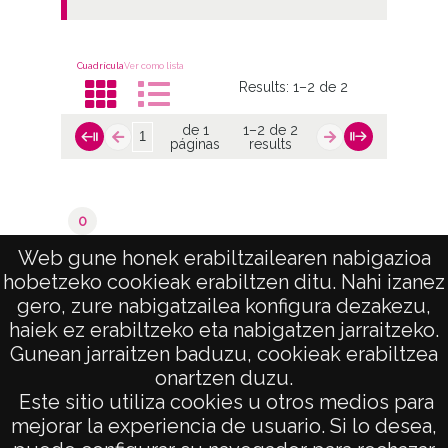
Cuadrícula
Ver como lista
Results:
1–2 de 2
de 1
1–2 de 2
páginas
results
0
Valoraciones del catastro
Web gune honek erabiltzailearen nabigazioa
hobetzeko cookieak erabiltzen ditu. Nahi izanez
de 1
1–2 de 2
gero, zure nabigatzailea konfigura dezakezu,
páginas
results
haiek ez erabiltzeko eta nabigatzen jarraitzeko.
Gunean jarraitzen baduzu, cookieak erabiltzea
onartzen duzu.
AVISO LEGAL
Este sitio utiliza cookies u otros medios para
POLÍTICA DE PRIVACIDAD
mejorar la experiencia de usuario. Si lo desea,