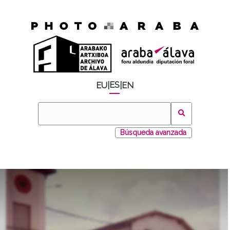
ES
EU
|
|
EN
Búsqueda avanzada