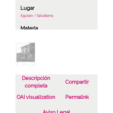
Lugar
Agurain / Salvatierra
Materia
Valoraciones del catastro
Notas
2091/88
Licencia de las imágenes
CC BY-NC-SA 4.0
Descripción
Compartir
completa
OAI visualization
Permalink
Aviso Legal