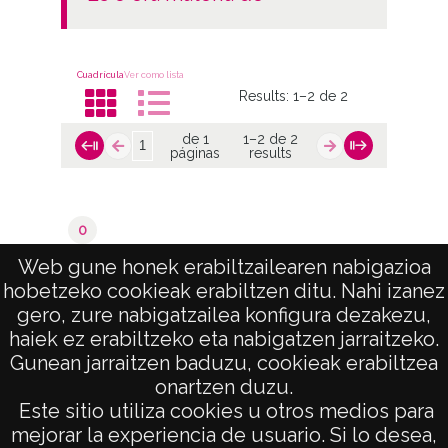
Cuadrícula
Ver como lista
Results:
1–2 de 2
de 1
1–2 de 2
páginas
results
0
Valoraciones del catastro
Web gune honek erabiltzailearen nabigazioa
hobetzeko cookieak erabiltzen ditu. Nahi izanez
de 1
1–2 de 2
gero, zure nabigatzailea konfigura dezakezu,
páginas
results
haiek ez erabiltzeko eta nabigatzen jarraitzeko.
Gunean jarraitzen baduzu, cookieak erabiltzea
onartzen duzu.
AVISO LEGAL
Este sitio utiliza cookies u otros medios para
POLÍTICA DE PRIVACIDAD
mejorar la experiencia de usuario. Si lo desea,