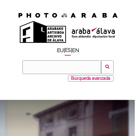
ES
EU
|
|
EN
Búsqueda avanzada