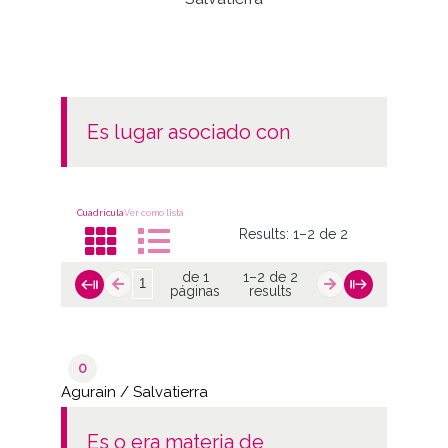
es lugar asociado con
Cuadrícula
Ver como lista
Results:
1–2 de 2
de 1
1–2 de 2
páginas
results
0
Agurain / Salvatierra
es o era materia de