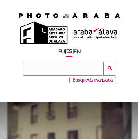
ES
EU
|
|
EN
Búsqueda avanzada