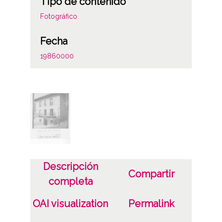
Tipo de contenido
Fotográfico
Fecha
19860000
Lugar
Añana
Materia
Valoraciones del catastro
Notas
Descripción
Compartir
0888/86
completa
Licencia de las imágenes
OAI visualization
Permalink
CC BY-NC-SA 4.0