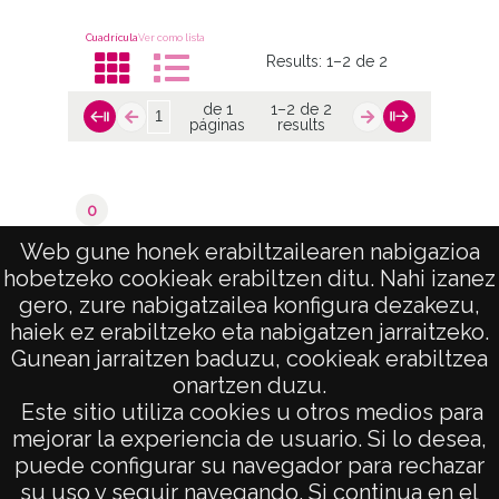
Cuadrícula
Ver como lista
Results:
1–2 de 2
de 1
1–2 de 2
páginas
results
0
Valoraciones del catastro
Web gune honek erabiltzailearen nabigazioa
hobetzeko cookieak erabiltzen ditu. Nahi izanez
de 1
1–2 de 2
gero, zure nabigatzailea konfigura dezakezu,
páginas
results
haiek ez erabiltzeko eta nabigatzen jarraitzeko.
Gunean jarraitzen baduzu, cookieak erabiltzea
onartzen duzu.
AVISO LEGAL
Este sitio utiliza cookies u otros medios para
POLÍTICA DE PRIVACIDAD
mejorar la experiencia de usuario. Si lo desea,
puede configurar su navegador para rechazar
ACCESIBILIDAD
su uso y seguir navegando. Si continua en el