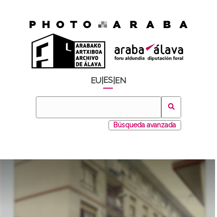
ES
EU
|
|
EN
Búsqueda avanzada