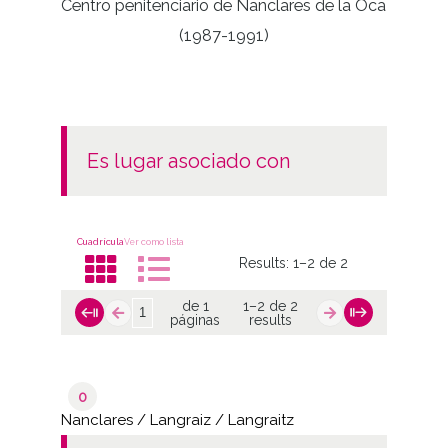
Centro penitenciario de Nanclares de la Oca
(1987-1991)
es lugar asociado con
Cuadrícula
Ver como lista
Results:
1–2 de 2
de 1
1–2 de 2
páginas
results
0
Nanclares / Langraiz / Langraitz