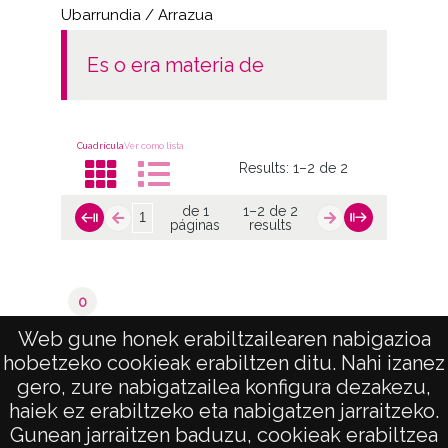
Ubarrundia / Arrazua
es o era materia de
Cuadrícula
Ver como lista
Results:
1–2 de 2
de 1
1–2 de 2
páginas
results
0
Valoraciones del catastro
Web gune honek erabiltzailearen nabigazioa
hobetzeko cookieak erabiltzen ditu. Nahi izanez
de 1
1–2 de 2
gero, zure nabigatzailea konfigura dezakezu,
páginas
results
haiek ez erabiltzeko eta nabigatzen jarraitzeko.
Gunean jarraitzen baduzu, cookieak erabiltzea