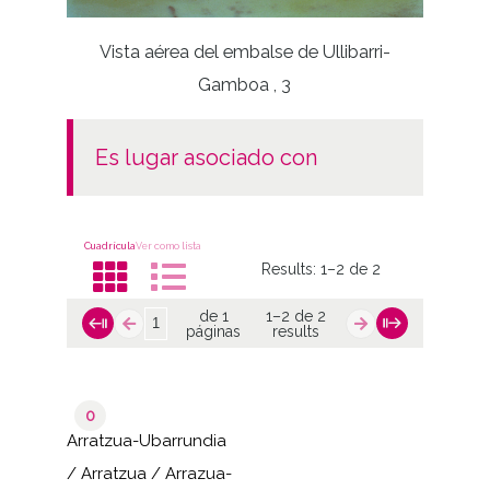
Vista aérea del embalse de Ullibarri-
Gamboa , 3
es lugar asociado con
Cuadrícula
Ver como lista
Results:
1–2 de 2
de 1
1–2 de 2
páginas
results
0
Arratzua-Ubarrundia
/ Arratzua / Arrazua-