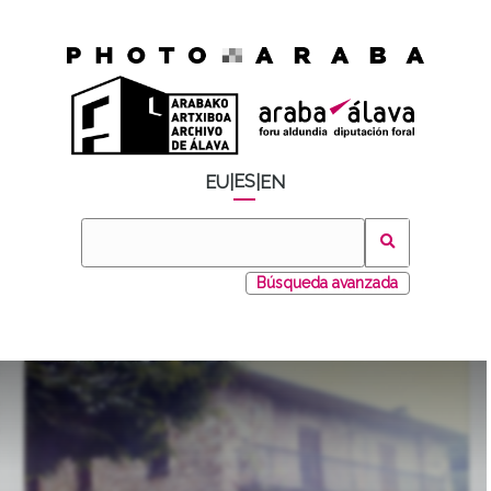
ES
EU
|
|
EN
Búsqueda avanzada