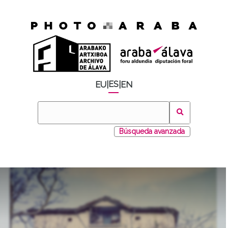
ES
EU
|
|
EN
Búsqueda avanzada