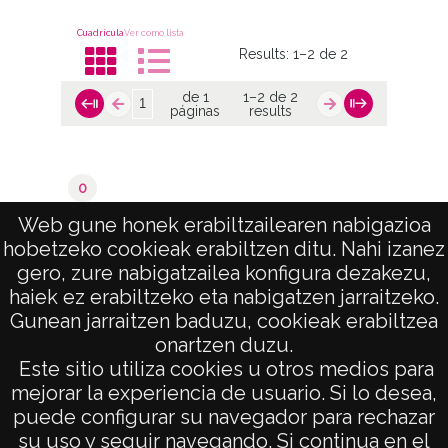
Cuadrícula
Ver como lista
Results:
1–2 de 2
de 1
1–2 de 2
páginas
results
0
Valoraciones del catastro
Web gune honek erabiltzailearen nabigazioa
hobetzeko cookieak erabiltzen ditu. Nahi izanez
de 1
1–2 de 2
gero, zure nabigatzailea konfigura dezakezu,
páginas
results
haiek ez erabiltzeko eta nabigatzen jarraitzeko.
Gunean jarraitzen baduzu, cookieak erabiltzea
onartzen duzu.
AVISO LEGAL
Este sitio utiliza cookies u otros medios para
POLÍTICA DE PRIVACIDAD
mejorar la experiencia de usuario. Si lo desea,
puede configurar su navegador para rechazar
ACCESIBILIDAD
su uso y seguir navegando. Si continua en el