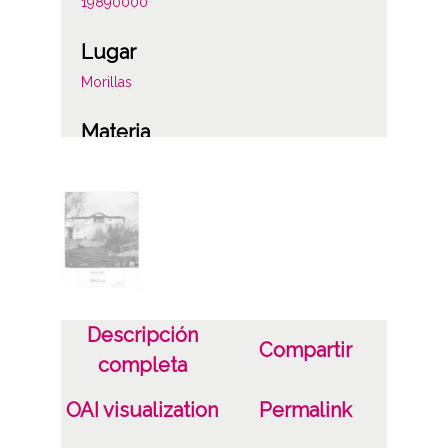
19890000
Lugar
Morillas
Materia
Valoraciones del catastro
Notas
2044/89
Licencia de las imágenes
CC BY-NC-SA 4.0
Descripción
Compartir
completa
OAI visualization
Permalink