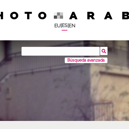
ES
EU
|
|
EN
Búsqueda avanzada