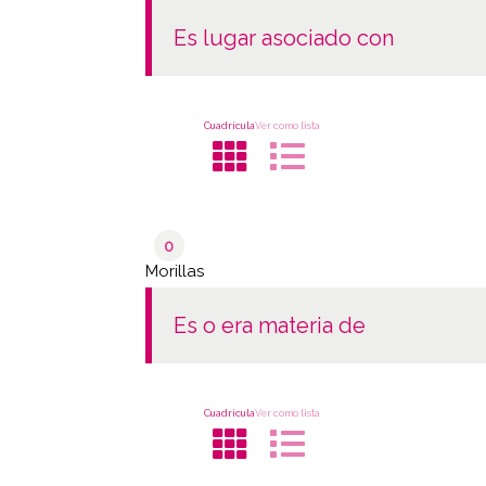
es lugar asociado con
Cuadrícula
Ver como lista
0
Morillas
es o era materia de
Cuadrícula
Ver como lista