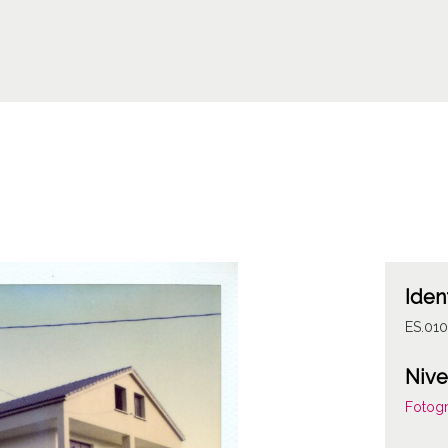
Iden
ES.01
Nive
Fotogr