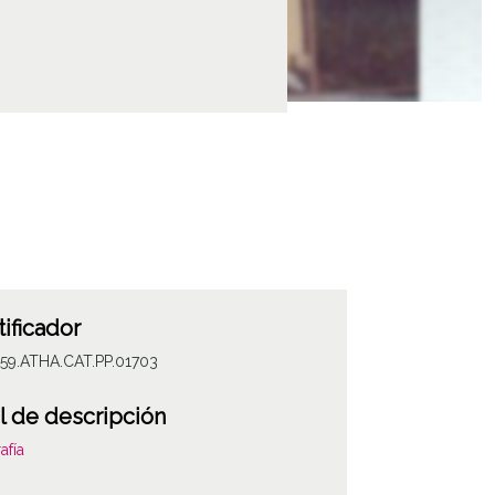
tificador
059.ATHA.CAT.PP.01703
l de descripción
afía