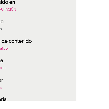
uido en
DIPUTACIÓN
lo
as
 de contenido
áfico
ha
000
ar
as
ria
ciones del catastro