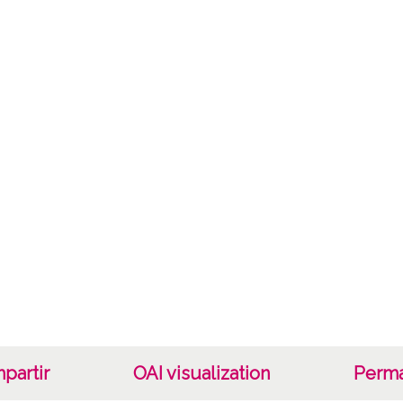
Not
2267/
Lice
CC BY
partir
OAI visualization
Perma