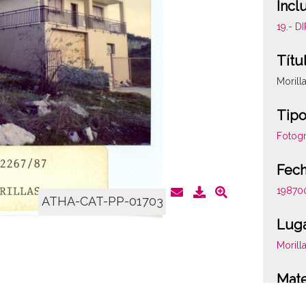
Incl
19.- 
Títu
Morill
Tipo
Fotogr
Fec
19870
ATHA-CAT-PP-01703
Lug
Morill
Mate
Valora