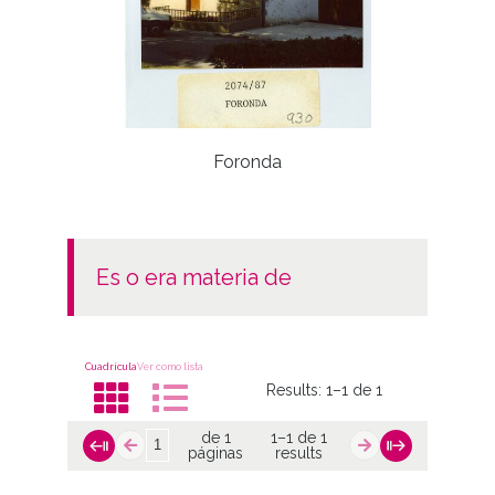
Foronda
es o era materia de
Cuadrícula
Ver como lista
Results:
1–1 de 1
de 1
1–1 de 1
páginas
results