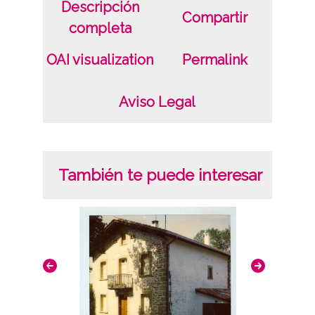
Materia
Descripción
Compartir
completa
Vistas aéreas de Álava
Aeropuerto de Foronda
OAI visualization
Permalink
Licencia de las imágenes
Aviso Legal
CC BY-NC-SA 4.0
También te puede interesar