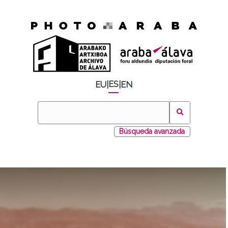
ES
EU
|
|
EN
Búsqueda avanzada