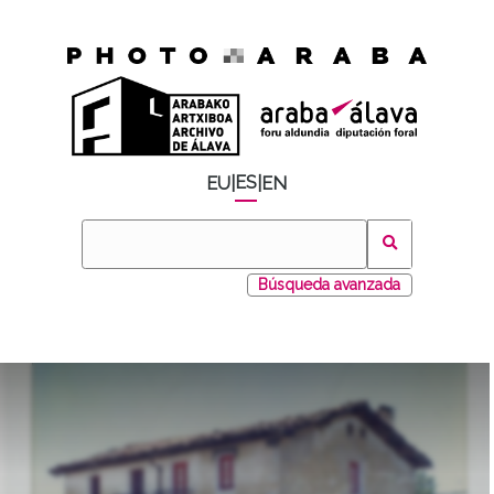
ES
EU
|
|
EN
Búsqueda avanzada