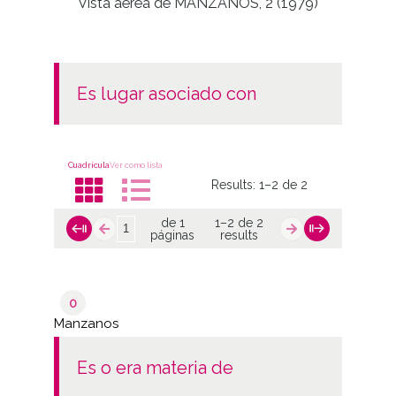
Vista aérea de MANZANOS, 2 (1979)
es lugar asociado con
Cuadrícula
Ver como lista
Results:
1–2 de 2
de 1
1–2 de 2
páginas
results
0
Manzanos
es o era materia de