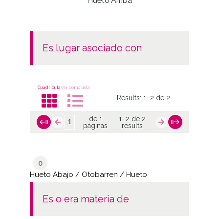
Hueto Arriba
Vist
es lugar asociado con
Cuadrícula
Ver como lista
Results:
1–2 de 2
de 1
1–2 de 2
páginas
results
0
Hueto Abajo / Otobarren / Hueto
es o era materia de