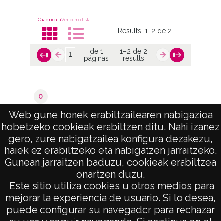
Cuadrícula
Ver como lista
Results:
1–2 de 2
de 1
1–2 de 2
páginas
results
0
Valoraciones del catastro
Web gune honek erabiltzailearen nabigazioa
hobetzeko cookieak erabiltzen ditu. Nahi izanez
de 1
1–2 de 2
gero, zure nabigatzailea konfigura dezakezu,
páginas
results
haiek ez erabiltzeko eta nabigatzen jarraitzeko.
Gunean jarraitzen baduzu, cookieak erabiltzea
onartzen duzu.
AVISO LEGAL
Este sitio utiliza cookies u otros medios para
POLÍTICA DE PRIVACIDAD
mejorar la experiencia de usuario. Si lo desea,
puede configurar su navegador para rechazar
ACCESIBILIDAD