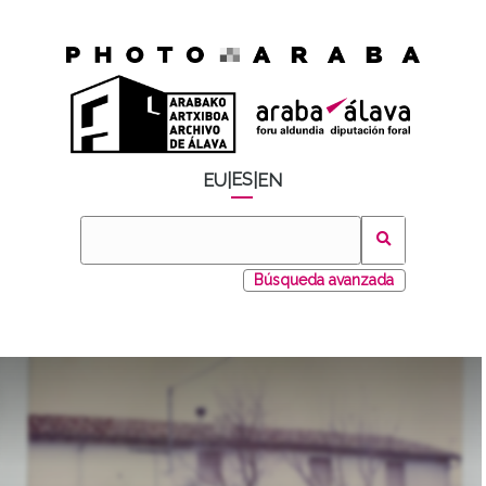
ES
EU
|
|
EN
Búsqueda avanzada