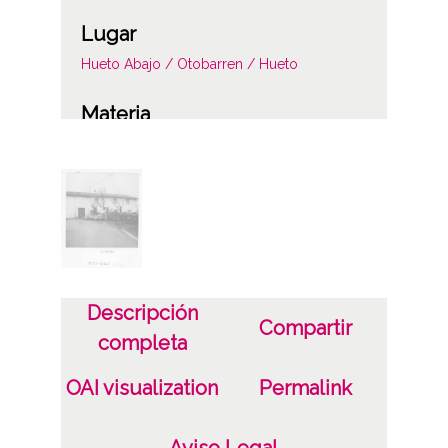
Lugar
Hueto Abajo / Otobarren / Hueto
Materia
Valoraciones del catastro
Notas
1159/90
Licencia de las imágenes
CC BY-NC-SA 4.0
Descripción
Compartir
completa
OAI visualization
Permalink
Aviso Legal