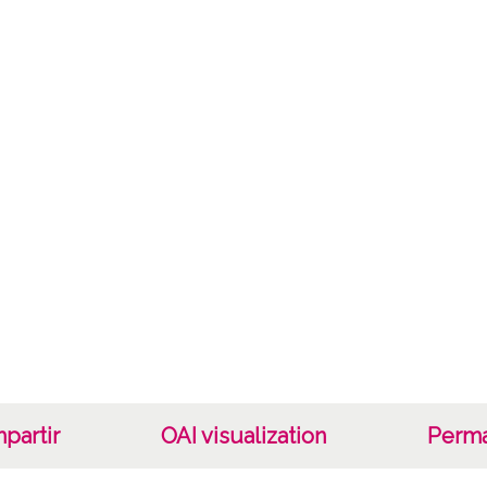
Not
0022/
Lice
CC BY
partir
OAI visualization
Perma