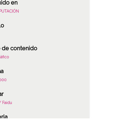
uido en
DIPUTACIÓN
lo
 de contenido
áfico
ha
000
ar
/ Faidu
ria
ciones del catastro