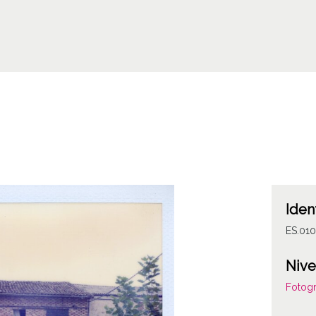
Iden
ES.01
Nive
Fotogr