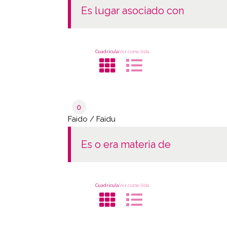
es lugar asociado con
Cuadrícula
Ver como lista
0
Faido / Faidu
es o era materia de
Cuadrícula
Ver como lista