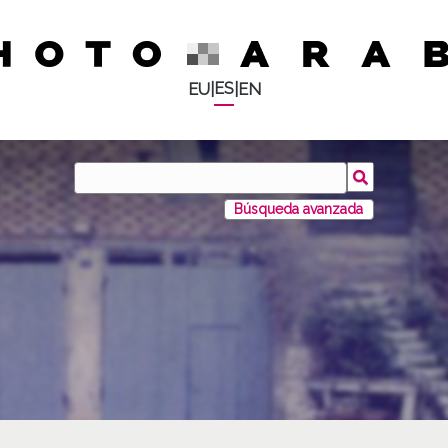
ES
EU
|
|
EN
Búsqueda avanzada