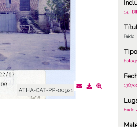
Incl
19.- 
Títu
Faido
Tipo
Fotogr
Fec
19870
ATHA-CAT-PP-00921
Lug
Faido 
Mate
Valora