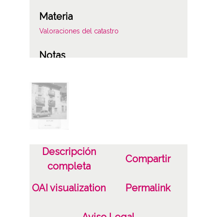
Materia
Valoraciones del catastro
Notas
1097/88
Licencia de las imágenes
CC BY-NC-SA 4.0
Descripción
Compartir
completa
OAI visualization
Permalink
Aviso Legal