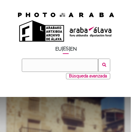
ES
EU
|
|
EN
Búsqueda avanzada