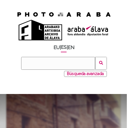
ES
EU
|
|
EN
Búsqueda avanzada