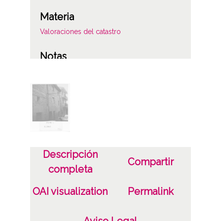
Materia
Valoraciones del catastro
Notas
0975/88 L
Licencia de las imágenes
CC BY-NC-SA 4.0
Descripción
Compartir
completa
OAI visualization
Permalink
Aviso Legal