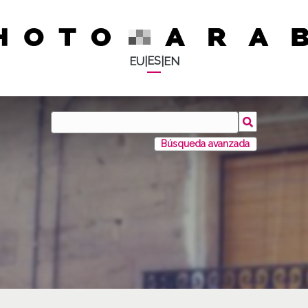
ES
EU
|
|
EN
Búsqueda avanzada