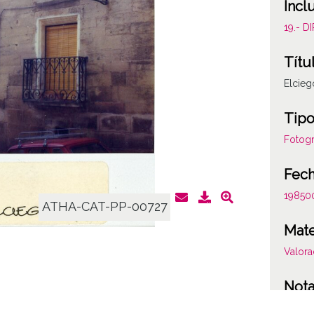
Incl
19.- 
Títu
Elcieg
Tipo
Fotogr
Fec
19850
ATHA-CAT-PP-00727
Mate
Valora
Not
1368/