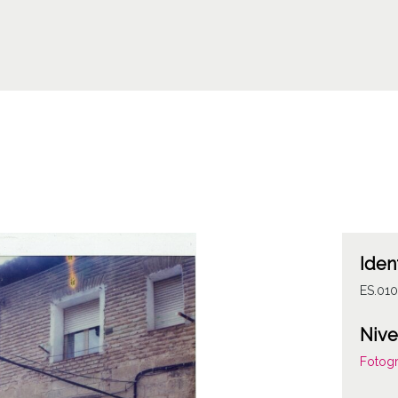
Iden
ES.01
Nive
Fotogr