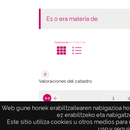
es o era materia de
Cuadrícula
Ver como lista
0
Valoraciones del catastro
d
Web gune honek erabiltzailearen nabigazioa hob
ez erabiltzeko eta nabigatz
Este sitio utiliza cookies u otros medios para
AVISO LEGAL
uso y seguir