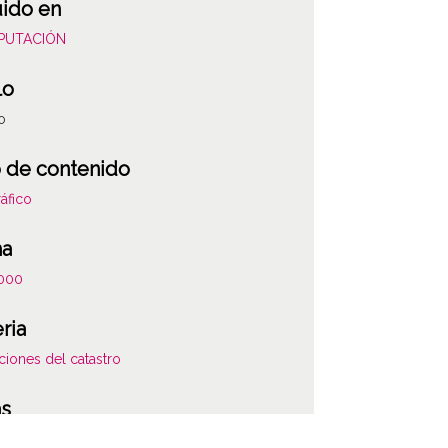
uido en
DIPUTACIÓN
lo
o
 de contenido
áfico
ha
000
ria
ciones del catastro
as
85