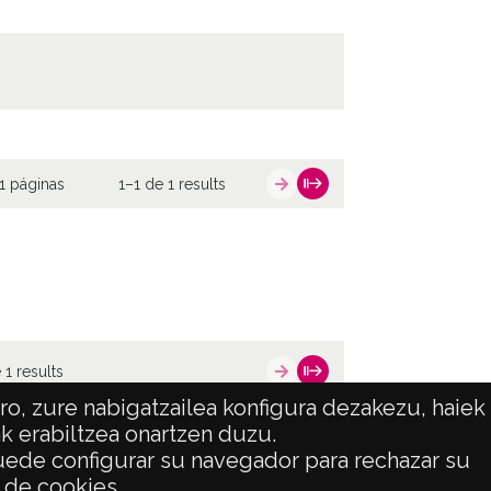
1 páginas
1–1 de 1 results
 1 results
o, zure nabigatzailea konfigura dezakezu, haiek
ak erabiltzea onartzen duzu.
 puede configurar su navegador para rechazar su
ATENCIÓN CIUDADANA
o de cookies.