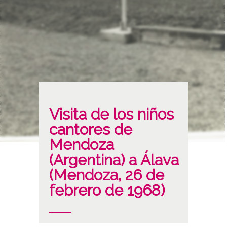
Visita de los niños
cantores de
Mendoza
(Argentina) a Álava
(Mendoza, 26 de
febrero de 1968)