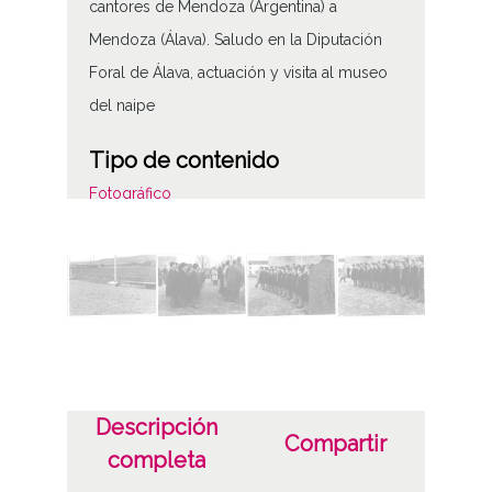
cantores de Mendoza (Argentina) a
Mendoza (Álava). Saludo en la Diputación
Foral de Álava, actuación y visita al museo
del naipe
Tipo de contenido
Fotográfico
Características del soporte
B/N
Fecha
19680226
Licencia de las imágenes
Descripción
Compartir
completa
CC BY-NC-SA 4.0