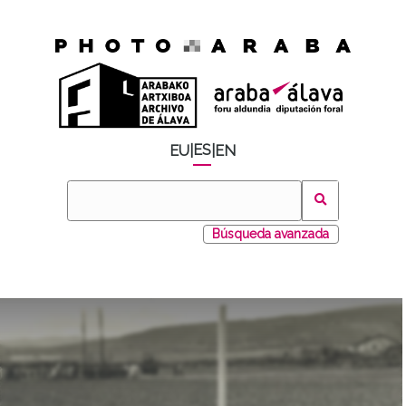
ES
EU
|
|
EN
Búsqueda avanzada