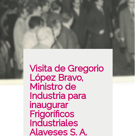
Visita de Gregorio
López Bravo,
Ministro de
Industria para
inaugurar
Frigoríficos
Industriales
Alaveses S. A.