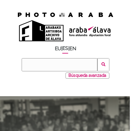
ES
EU
|
|
EN
Búsqueda avanzada