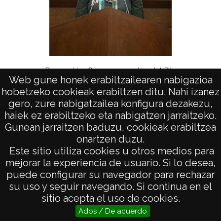
Pregón
Recepción: Conmemoración del Día
Nª Sª
Web gune honek erabiltzailearen nabigazioa
Mundial de lucha contra el SIDA. Personas
hobetzeko cookieak erabiltzen ditu. Nahi izanez
usuarias
gero, zure nabigatzailea konfigura dezakezu,
haiek ez erabiltzeko eta nabigatzen jarraitzeko.
Gunean jarraitzen baduzu, cookieak erabiltzea
onartzen duzu.
AVISO LEGAL
Este sitio utiliza cookies u otros medios para
POLÍTICA DE PRIVACIDAD
mejorar la experiencia de usuario. Si lo desea,
puede configurar su navegador para rechazar
ACCESIBILIDAD
su uso y seguir navegando. Si continua en el
ATENCIÓN CIUDADANA
sitio acepta el uso de cookies.
Ados / De acuerdo