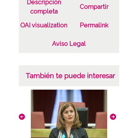
Descripción
Compartir
Vitoria-Gasteiz
completa
Licencia de las imágenes
OAI visualization
Permalink
CC BY-NC-SA 4.0
Aviso Legal
También te puede interesar