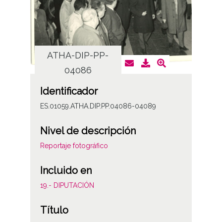
ATHA-DIP-PP-
AT
04086
Identificador
ES.01059.ATHA.DIP.PP.04086-04089
Nivel de descripción
Reportaje fotográfico
Incluido en
19.- DIPUTACIÓN
Título