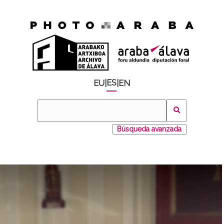
ES
EU
|
|
EN
Búsqueda avanzada