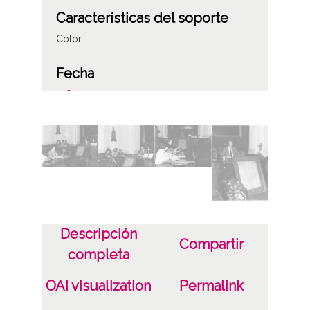
Características del soporte
Color
Fecha
19840323
Lugar
Vitoria-Gasteiz
Licencia de las imágenes
CC BY-NC-SA 4.0
Descripción
Compartir
completa
OAI visualization
Permalink