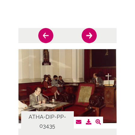
ATHA-DIP-PP-
AT
03435