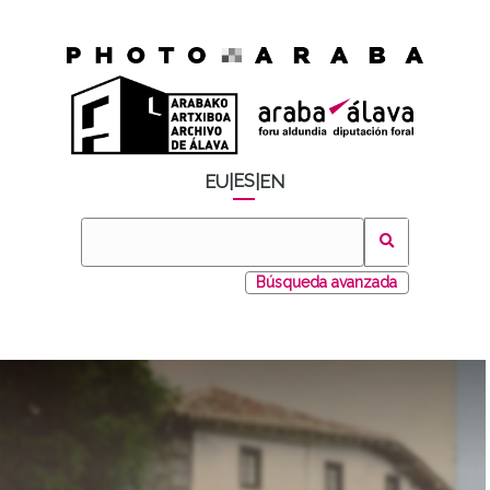
ES
EU
|
|
EN
Búsqueda avanzada