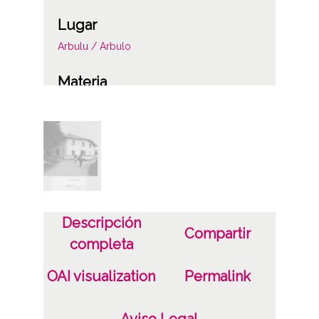
Lugar
Arbulu / Arbulo
Materia
Valoraciones del catastro
Notas
2250/88
Licencia de las imágenes
CC BY-NC-SA 4.0
Descripción
Compartir
completa
OAI visualization
Permalink