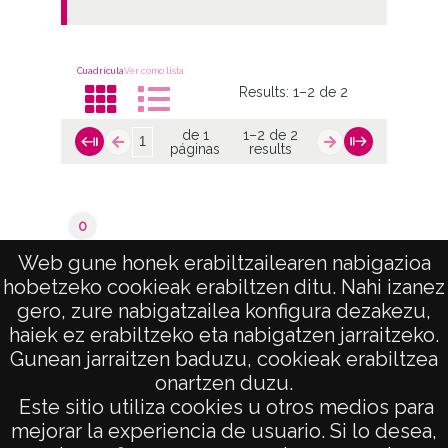
Cuadrícula
Ver como lista
Results:
1–2 de 2
de 1
1–2 de 2
páginas
results
0
Valoraciones del catastro
Web gune honek erabiltzailearen nabigazioa
hobetzeko cookieak erabiltzen ditu. Nahi izanez
de 1
1–2 de 2
gero, zure nabigatzailea konfigura dezakezu,
páginas
results
haiek ez erabiltzeko eta nabigatzen jarraitzeko.
Gunean jarraitzen baduzu, cookieak erabiltzea
onartzen duzu.
AVISO LEGAL
Este sitio utiliza cookies u otros medios para
POLÍTICA DE PRIVACIDAD
mejorar la experiencia de usuario. Si lo desea,