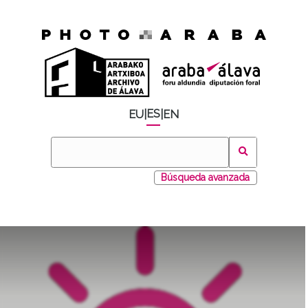
ES
EU
|
|
EN
Búsqueda avanzada