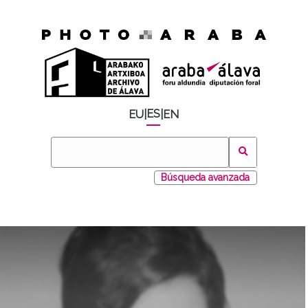
ES
EU
|
|
EN
Búsqueda avanzada