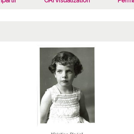
partir
OAI visualization
Perma