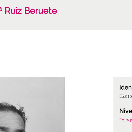
ª Ruiz Beruete
Iden
ES.01
Nive
Fotogr