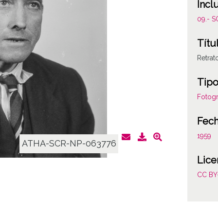
Incl
09.- 
Títu
Retrat
Tipo
Fotogr
Fec
1959
ATHA-SCR-NP-063776
Lice
CC BY