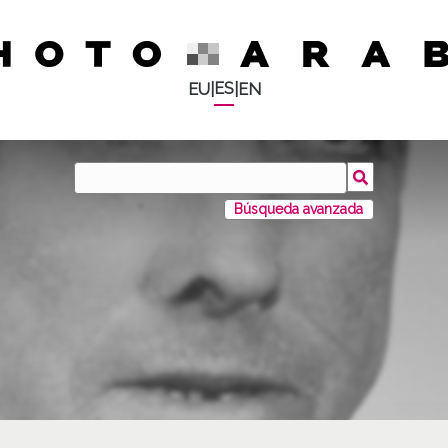
ES
EU
|
|
EN
Búsqueda avanzada