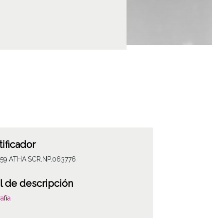
tificador
059.ATHA.SCR.NP.063776
l de descripción
afía