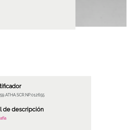
tificador
059.ATHA.SCR.NP.012655
l de descripción
afía