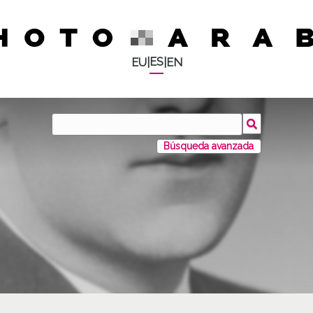
ES
EU
|
|
EN
Búsqueda avanzada