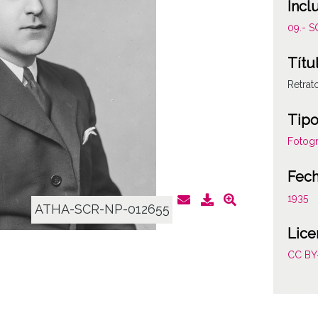
Incl
09.- 
Títu
Retrat
Tipo
Fotogr
Fec
1935
ATHA-SCR-NP-012655
Lice
CC BY