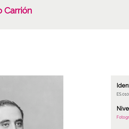
 Carrión
Iden
ES.01
Nive
Fotogr