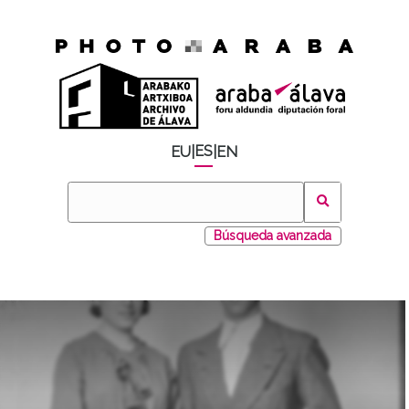
ES
EU
|
|
EN
Búsqueda avanzada