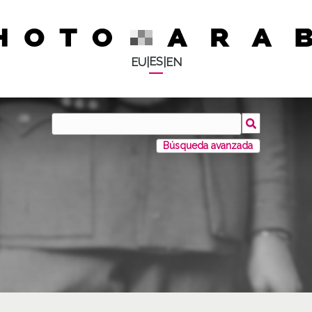
ES
EU
|
|
EN
Búsqueda avanzada