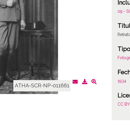
Incl
09.- 
Títu
Retrat
Tipo
Fotogr
Fec
1934
ATHA-SCR-NP-011661
Lice
CC BY