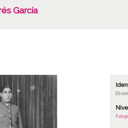
rés García
Iden
ES.01
Nive
Fotogr