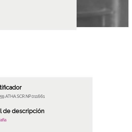
tificador
059.ATHA.SCR.NP.011661
l de descripción
afía