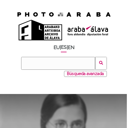
ES
EU
|
|
EN
Búsqueda avanzada