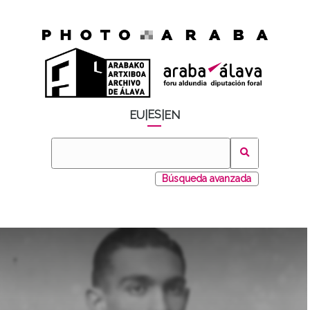
ES
EU
|
|
EN
Búsqueda avanzada