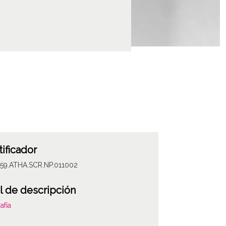
tificador
059.ATHA.SCR.NP.011002
l de descripción
afía