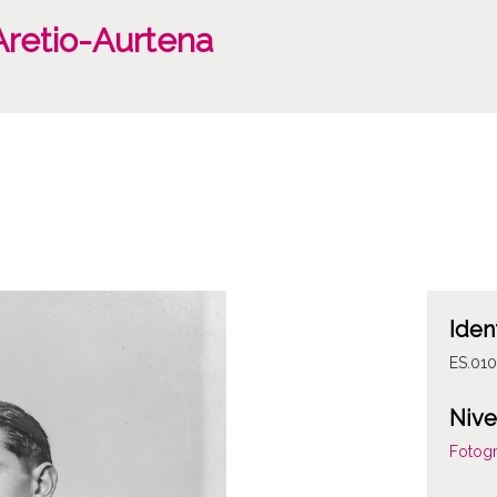
Aretio-Aurtena
Iden
ES.01
Nive
Fotogr