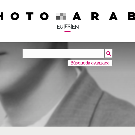
ES
EU
|
|
EN
Búsqueda avanzada