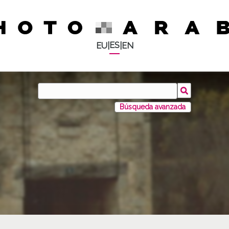
ES
EU
|
|
EN
Búsqueda avanzada