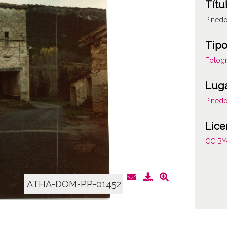
Títu
Pined
Tipo
Fotogr
Lug
Pined
Lice
CC BY
ATHA-DOM-PP-01452