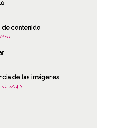
lo
o
 de contenido
áfico
ar
o
ncia de las imágenes
-NC-SA 4.0
ATHA-DOM-PP-0