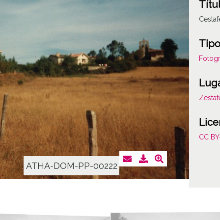
Títu
Cestaf
Tipo
Fotogr
Lug
Zestaf
Lice
CC BY
ATHA-DOM-PP-00222