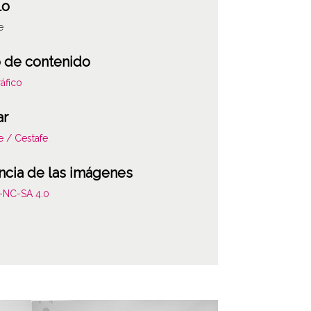
lo
e
 de contenido
áfico
ar
e / Cestafe
ncia de las imágenes
-NC-SA 4.0
ATHA-DOM-PP-0