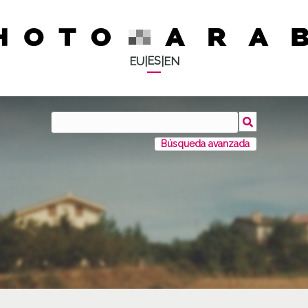
ES
EU
|
|
EN
Búsqueda avanzada