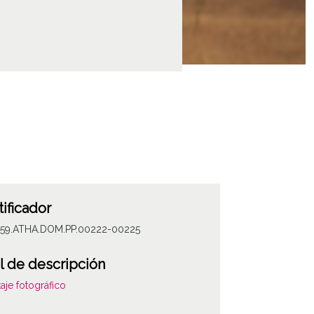
tificador
059.ATHA.DOM.PP.00222-00225
l de descripción
aje fotográfico