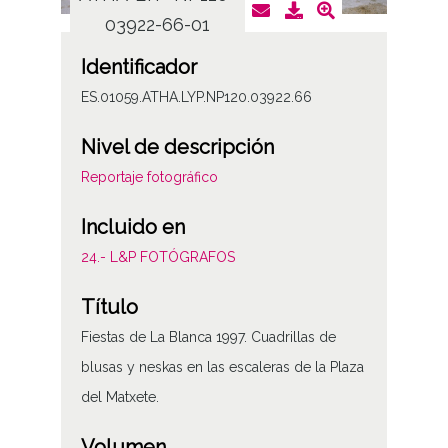
03922-66-01
0
Identificador
ES.01059.ATHA.LYP.NP120.03922.66
Nivel de descripción
Reportaje fotográfico
Incluido en
24.- L&P FOTÓGRAFOS
Título
Fiestas de La Blanca 1997. Cuadrillas de
blusas y neskas en las escaleras de la Plaza
del Matxete.
Volumen