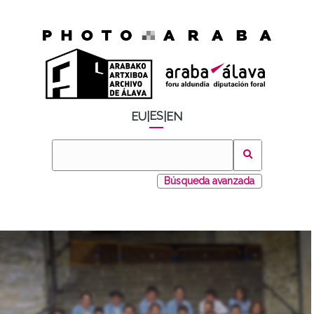
ES
EU
|
|
EN
Búsqueda avanzada