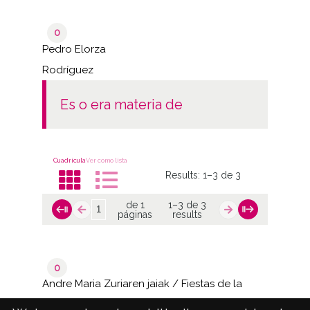
0
Pedro Elorza
Rodríguez
es o era materia de
Cuadrícula
Ver como lista
Results:
1–3 de 3
de 1
1–3 de 3
páginas
results
0
Andre Maria Zuriaren jaiak / Fiestas de la
Virgen Blanca