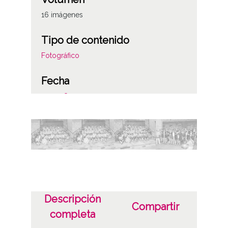
16 imágenes
Tipo de contenido
Fotográfico
Fecha
1997-08-05
Materia
Andre Maria Zuriaren jaiak / Fiestas de la
Virgen Blanca
Autor
Luis Montoya Pérez
Descripción
Compartir
Pedro Elorza Rodríguez
completa