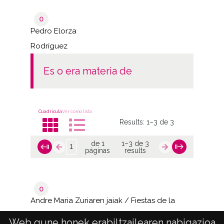
0
Pedro Elorza
Rodríguez
es o era materia de
Cuadrícula
Ver como lista
Results:
1–3 de 3
de 1
1–3 de 3
páginas
results
0
Andre Maria Zuriaren jaiak / Fiestas de la
Virgen Blanca
Web gune honek erabiltzailearen nabigazioa