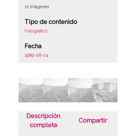
12 imágenes
Tipo de contenido
Fotográfico
Fecha
1989-08-04
Materia
Andre Maria Zuriaren jaiak / Fiestas de la
Virgen Blanca
Autor
Luis Montoya Pérez
Descripción
Compartir
Pedro Elorza Rodríguez
completa