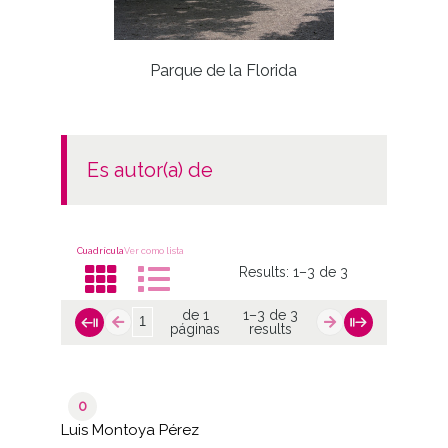
Cross p
Parque de la Florida
es autor(a) de
Cuadrícula
Ver como lista
Results:
1–3 de 3
de 1
1–3 de 3
páginas
results
0
Luis Montoya Pérez