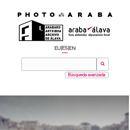
ES
EU
|
|
EN
Búsqueda avanzada