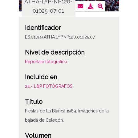
ATHA-LYP-NP120-
ATHA
01025-07-01
0
Identificador
ES.01059.ATHA.LYP.NP120.01025.07
Nivel de descripción
Reportaje fotográfico
Incluido en
24.- L&P FOTÓGRAFOS
Título
Fiestas de La Blanca 1989. Imágenes de la
bajada de Celedón.
Volumen