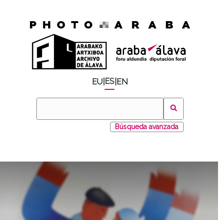
ES
EU
|
|
EN
Búsqueda avanzada