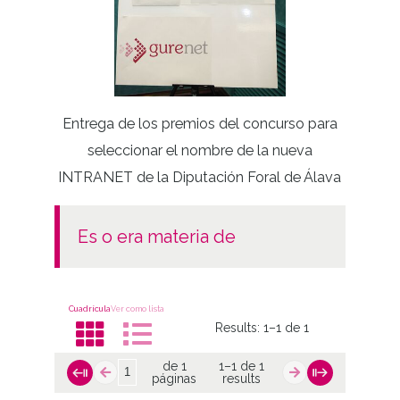
Entrega de los premios del concurso para
Fiestas
seleccionar el nombre de la nueva
INTRANET de la Diputación Foral de Álava
es o era materia de
Cuadrícula
Ver como lista
Results:
1–1 de 1
de 1
1–1 de 1
páginas
results